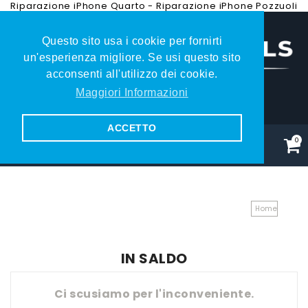
Riparazione iPhone Quarto
-
Riparazione iPhone Pozzuoli
Questo sito usa i cookie per fornirti
un'esperienza migliore. Se usi questo sito
acconsenti all'utilizzo dei cookie.
Maggiori Informazioni
081.353.79.27
ACCETTO
0
Home
IN SALDO
Ci scusiamo per l'inconveniente.