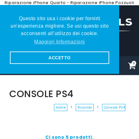
Riparazione iPhone Quarto
-
Riparazione iPhone Pozzuoli
Questo sito usa i cookie per fornirti
un'esperienza migliore. Se usi questo sito
acconsenti all'utilizzo dei cookie.
Maggiori Informazioni
081.353.79.27
ACCETTO
0
CONSOLE PS4
Home
Ricambi
Console PS4
Ci sono 5 prodotti.