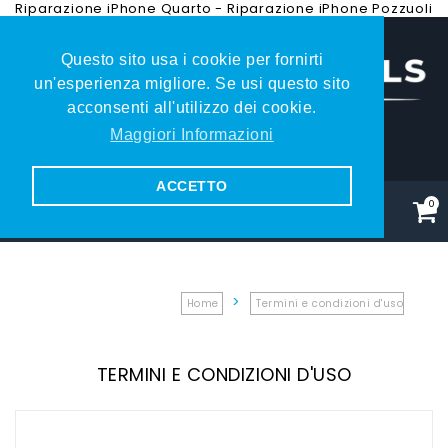
Riparazione iPhone Quarto
-
Riparazione iPhone Pozzuoli
Questo sito usa i cookie per fornirti
un'esperienza migliore. Se usi questo sito
acconsenti all'utilizzo dei cookie.
Maggiori Informazioni
081.353.79.27
ACCETTO
0
Home
Termini e condizioni d'uso
TERMINI E CONDIZIONI D'USO