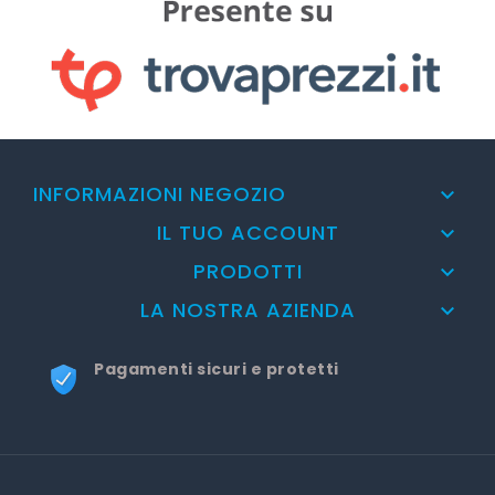
INFORMAZIONI NEGOZIO

IL TUO ACCOUNT

PRODOTTI

LA NOSTRA AZIENDA

Pagamenti sicuri e protetti