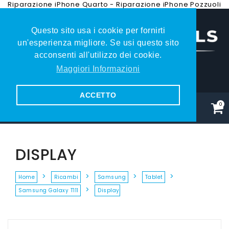
Riparazione iPhone Quarto
-
Riparazione iPhone Pozzuoli
Questo sito usa i cookie per fornirti
un'esperienza migliore. Se usi questo sito
acconsenti all'utilizzo dei cookie.
Maggiori Informazioni
081.353.79.27
ACCETTO
0
DISPLAY
Home
Ricambi
Samsung
Tablet
Samsung Galaxy T111
Display