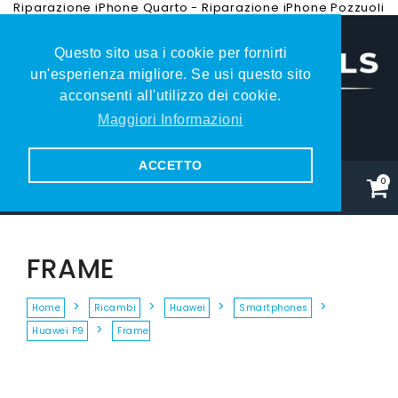
Riparazione iPhone Quarto
-
Riparazione iPhone Pozzuoli
Questo sito usa i cookie per fornirti
un'esperienza migliore. Se usi questo sito
acconsenti all'utilizzo dei cookie.
Maggiori Informazioni
081.353.79.27
ACCETTO
0
FRAME
Home
Ricambi
Huawei
Smartphones
Huawei P9
Frame