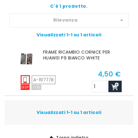
C'è 1 prodotto.

Rilevanza
Visualizzati 1-1 su 1 articoli
FRAME RICAMBIO CORNICE PER
HUAWEI P9 BIANCO WHITE
4,50 €
Prezzo
A-1977/B
DISP
COD
Visualizzati 1-1 su 1 articoli
Torna indietro