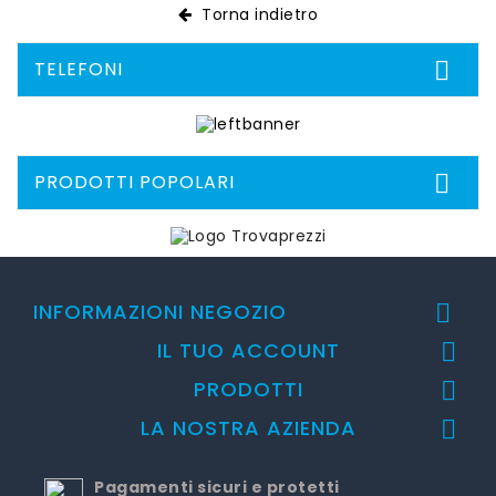
Torna indietro
TELEFONI

PRODOTTI POPOLARI

INFORMAZIONI NEGOZIO

IL TUO ACCOUNT

PRODOTTI

LA NOSTRA AZIENDA

Pagamenti sicuri e protetti