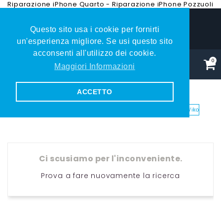
Riparazione iPhone Quarto
-
Riparazione iPhone Pozzuoli
Questo sito usa i cookie per fornirti
081.353.79.27
un'esperienza migliore. Se usi questo sito
acconsenti all'utilizzo dei cookie.
0
Maggiori Informazioni
ACCETTO
WIKO
Home
Telefoni
Wiko
Ci scusiamo per l'inconveniente.
Prova a fare nuovamente la ricerca