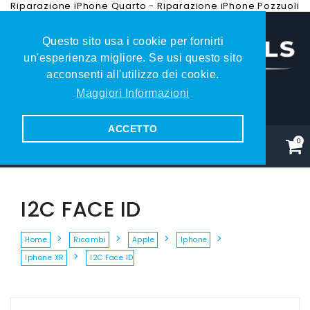
Riparazione iPhone Quarto
-
Riparazione iPhone Pozzuoli
Questo sito usa i cookie per fornirti
un'esperienza migliore. Se usi questo sito
acconsenti all'utilizzo dei cookie.
Maggiori Informazioni
081.353.79.27
ACCETTO
0
I2C FACE ID
Home
Ricambi
Apple
Iphone
Iphone XR
I2C Face ID