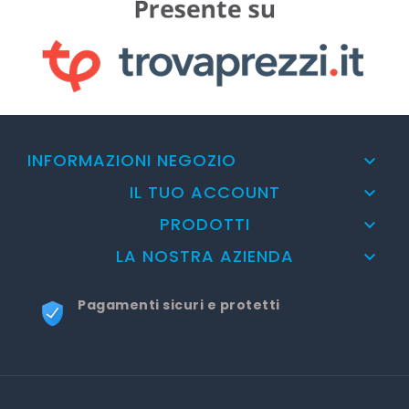
INFORMAZIONI NEGOZIO

IL TUO ACCOUNT

PRODOTTI

LA NOSTRA AZIENDA

Pagamenti sicuri e protetti